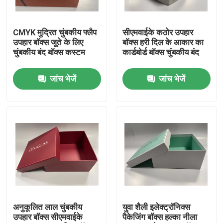
हमारे बारे में
CMYK मुद्रित चुंबकीय फ्लैप
सीएमवाईके कठोर उपहार
उपहार बॉक्स जूते के लिए
बॉक्स हरी दिल के आकार का
चुंबकीय बंद बॉक्स कस्टम
कार्डबोर्ड बॉक्स चुंबकीय बंद
कारखाने का दौरा
जांच भेजें
जांच भेजें
गुणवत्ता नियंत्रण
हमसे संपर्क करें
समाचार
उद्धरण मांगें
अनुकूलित लाल चुंबकीय
युवा शैली इलेक्ट्रॉनिक्स
उपहार बॉक्स सीएमवाईके
पैकेजिंग बॉक्स हल्का नीला
कागज उपहार बॉक्स