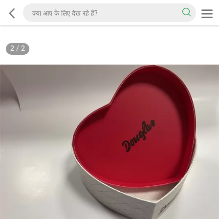
2
/
2