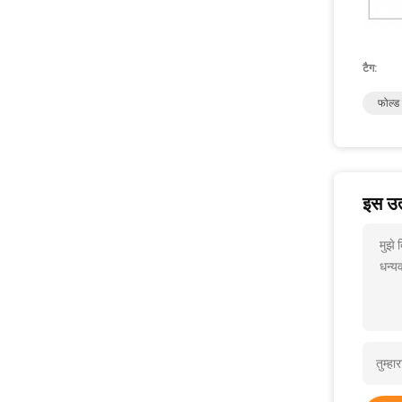
टैग:
फोल्ड 
इस उत्
मुझे
धन्यव