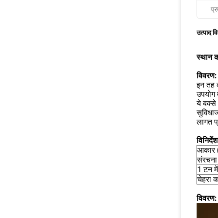
प्र
उत्पाद व
स्थान 
विवरण:
इन तह 
उपयोग म
ये बक्स
सुविधाज
लागत प्
विनिर्देश
आकार (
संरचना
1 टन में
चेहरा 
विवरण: